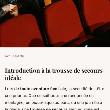
Accueil
›
Actu
ACTU
Introduction à la trousse de secours
Trousse de secours idéale :
idéale
comment préparer l'essentiel
pour des aventures familiales
Lors de
toute aventure familiale
, la sécurité doit être
inoubliables
une priorité. Que ce soit pour une randonnée en
montagne, un pique-nique au parc, ou une journée à
Timéo
•
13 décembre 2024
•
5 min de lecture
la plage, une
trousse de secours
bien équipée est