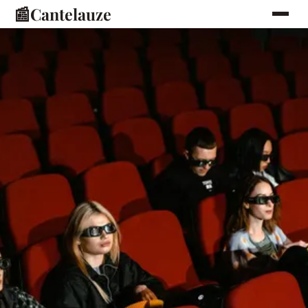
📰
Cantelauze