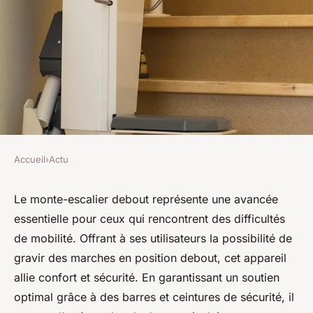
Accueil
›
Actu
ACTU
Découvrez le monte-escalier
Le monte-escalier debout représente une avancée
essentielle pour ceux qui rencontrent des difficultés
debout : liberté et confort !
de mobilité. Offrant à ses utilisateurs la possibilité de
gravir des marches en position debout, cet appareil
Timéo
•
22 avril 2025
•
5 min de lecture
allie confort et sécurité. En garantissant un soutien
optimal grâce à des barres et ceintures de sécurité, il