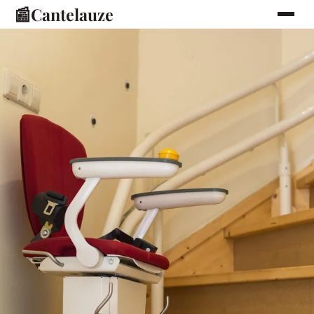
📰
Cantelauze