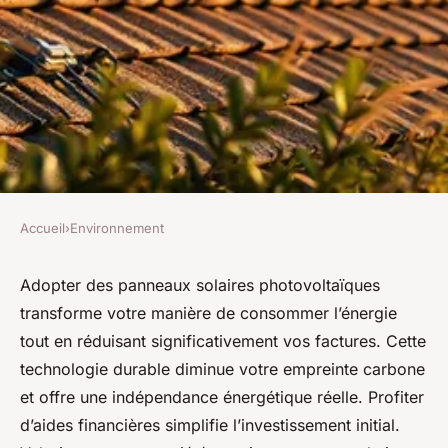
Accueil
›
Environnement
ENVIRONNEMENT
10 raisons d'adopter les
Adopter des panneaux solaires photovoltaïques
transforme votre manière de consommer l’énergie
panneaux solaires
tout en réduisant significativement vos factures. Cette
photovoltaïques
technologie durable diminue votre empreinte carbone
et offre une indépendance énergétique réelle. Profiter
Timéo
•
6 octobre 2025
•
13 min de lecture
d’aides financières simplifie l’investissement initial.