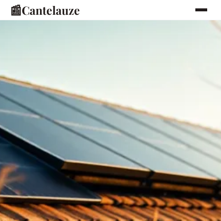
📰
Cantelauze